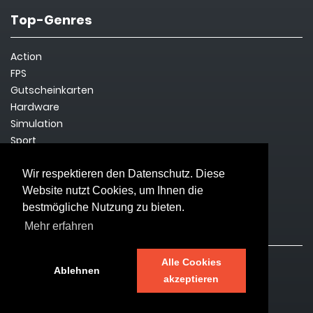
Top-Genres
Action
FPS
Gutscheinkarten
Hardware
Simulation
Sport
Steam Key
Survival
Wir respektieren den Datenschutz. Diese
Website nutzt Cookies, um Ihnen die
bestmögliche Nutzung zu bieten.
Rechtliches
Mehr erfahren
Alle Cookies
Impressum
Ablehnen
akzeptieren
Datenschutz