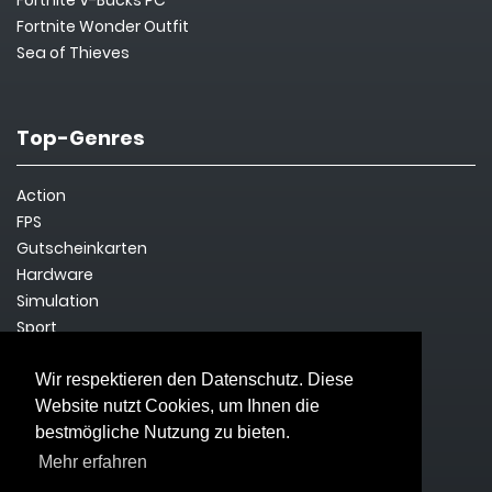
Fortnite V-Bucks PC
Fortnite Wonder Outfit
Sea of Thieves
Top-Genres
Action
FPS
Gutscheinkarten
Hardware
Simulation
Sport
Steam Key
Survival
Wir respektieren den Datenschutz. Diese
Website nutzt Cookies, um Ihnen die
bestmögliche Nutzung zu bieten.
Rechtliches
Mehr erfahren