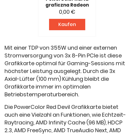
graficzna Radeon
RX 7900 XTX Red
0,00 €
Devil 24GB GDDR6
(RX 7900 XTX 24G-
Kaufen
E/OC)
Mit einer TDP von 355W und einer externen
Stromversorgung von 3x 8-Pin PCIe ist diese
Grafikkarte optimal für Gaming-Sessions mit
höchster Leistung ausgelegt. Durch die 3x
Axial-Lüfter (100 mm) Kühlung bleibt die
Grafikkarte immer im optimalen
Betriebstemperaturbereich.
Die PowerColor Red Devil Grafikkarte bietet
auch eine Vielzahl an Funktionen, wie Echtzeit-
Raytracing, AMD Infinity Cache (96 MB), HDCP
2.3, AMD FreeSync, AMD TrueAudio Next, AMD