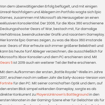
Von dem überwältigenden Erfolg beflügelt, und mit einigen
Unreal-Nachfolgern und Ablegern im Portfolio wagte sich Epic
Games, zusammen mit Microsoft als Herausgeber an einen
exklusiven Konsolentitel. Der 2006, für die Xbox 360 erschienene
Deckungsshooter Gears of War, bestach mit, für damalige
Verhältnisse, beeindruckender Grafik und rasantem Gameplay.
Hier konnte Epic Games zeigen, zu was die Xbox 360 imstande
war. Gears of War erfreute sich immer größerer Beliebtheit und
kann bis heute fünf Ableger verzeichnen, die ausschließlich für
Microsofts Xbox-Konsolen und dem PC erschienen sind. Mit
Gears 5
ist 2019 auch ein weiterer Teil der Reihe erschienen.
Mit dem Aufkommen der ersten „Battle Royale“-Welle im Jahre
2017, erschien noch im selben Jahr die Early-Access-Version von
Fortnite
für den PC. Mit seiner comichaften Optik und dem, auf
den ersten Blick simpel wirkenden Gameplay, sorgte es als
direkter Konkurrent zu
PlayersUnknown’s Battleground
in den
ersten Monaten in der Gaming-Szene eher für Gelächter als für