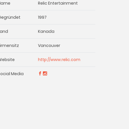
Name
Relic Entertainment
Gegründet
1997
Land
Kanada
Firmensitz
Vancouver
Website
http://www.relic.com
Social Media