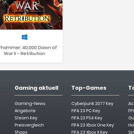
hammer: 40,000 Dawn of
War II - Retribution
Gaming aktuell
Top-Games
T
Gaming-News
Cyberpunk 2077 Key
Ac
Angebote
FIFA 23 PC Key
FP
Steam Key
FIFA 23 PS4 Key
Gu
Preisvergleich
FIFA 23 Xbox One Key
Ha
Shops
FIFA 23 Xbox X Key
Si