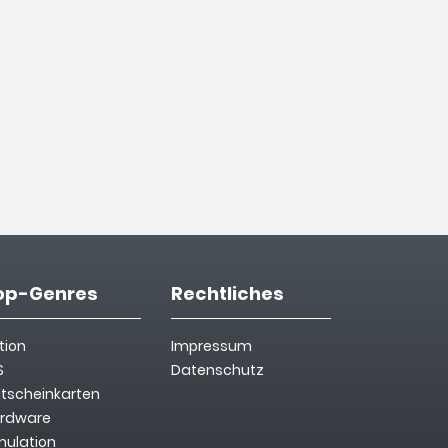
op-Genres
Rechtliches
tion
Impressum
S
Datenschutz
tscheinkarten
rdware
mulation