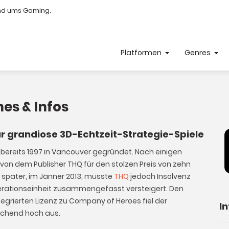
nd ums Gaming.
Platformen
Genres
es & Infos
ür grandiose 3D-Echtzeit-Strategie-Spiele
 bereits 1997 in Vancouver gegründet. Nach einigen
von dem Publisher THQ für den stolzen Preis von zehn
e später, im Jänner 2013, musste
THQ
jedoch Insolvenz
erationseinheit zusammengefasst versteigert. Den
ntegrierten Lizenz zu Company of Heroes fiel der
I
aschend hoch aus.