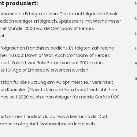
nt produziert:
ternationale Erfolge erzielen. Die darauffolgenden Spiele
jedoch weniger erfolgreich. Spätestens mit Warhammer
n aller Munde. 2006 wurde Company of Heroes
el.
folgreichen Franchises bedient. Es folgten zahlreiche
er 40.000: Dawn of War. Auch Company of Heroes:
rt. Zuletzt war Relic Entertainment 2017 in den
te für Age of Empires IV erworben wurden.
tzlich für die Nutzung am PC optimiert. Nur vereinzelt
von Konsolen (Playstation und Xbox) veröffentlicht. Eine
es seit 2020 auch einen Ableger für mobile Geräte (iOS
ntertainment findest du auf www.keyfuchs.de. Dort
ames im Angebot. Vorbeischauen lohnt sich.