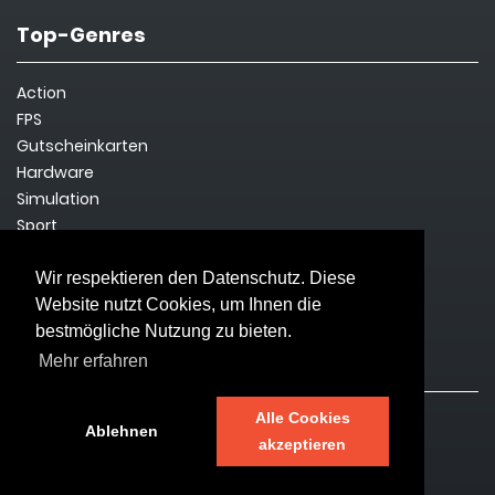
Top-Genres
Action
FPS
Gutscheinkarten
Hardware
Simulation
Sport
Steam Key
Survival
Wir respektieren den Datenschutz. Diese
Website nutzt Cookies, um Ihnen die
bestmögliche Nutzung zu bieten.
Rechtliches
Mehr erfahren
Alle Cookies
Impressum
Ablehnen
akzeptieren
Datenschutz