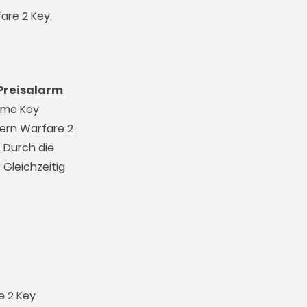
are 2 Key.
Preisalarm
Game Key
dern Warfare 2
. Durch die
 Gleichzeitig
e 2 Key