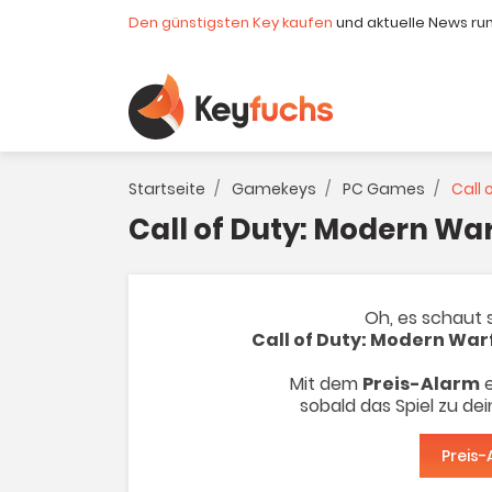
Den günstigsten Key kaufen
und aktuelle News ru
Startseite
Gamekeys
PC Games
Call 
Call of Duty: Modern Wa
Oh, es schaut s
Call of Duty: Modern War
Mit dem
Preis-Alarm
e
sobald das Spiel zu de
Preis-