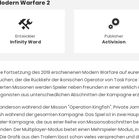
 Modern Warfare 2
Entwickler
Publisher
Infinity Ward
Activision
ie Fortsetzung des 2019 erschienenen Modern Warfare auf euren P
chen, der die Rückkehr der ikonischen Operator von Task Force 1
zierten Missionen werden Spieler neben Freunden in einer wirklic
tagonisten aus unterschiedlichen Abschnitten der Kampagne erz
 Sanderson während der Mission "Operation Kingfish", Private 
sh während der gesamten Kampagne. Das Spiel ist in zwei Haup
pieler-Kampagne, die aus einer Reihe von Missionsabschnitten be
eenden. Der Multiplayer-Modus bietet einen Mehrspieler-Modus, i
ie Grafik aus den Trailern lässt schon vieles versprechen und d