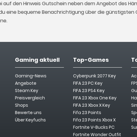
ei auf den Hinweis Gutschein neben dem Angebot des Hän
t du eine bequeme Benachrichtigung über die günstigsten C
ne.
Gaming aktuell
Top-Games
T
Gaming-News
Cyberpunk 2077 Key
Ac
Angebote
FIFA 23 PC Key
FP
Steam Key
FIFA 23 PS4 Key
Gu
Preisvergleich
FIFA 23 Xbox One Key
Ha
Shops
FIFA 23 Xbox X Key
Si
Bewerte uns
Fifa 23 Points
Sp
Über Keyfuchs
Fifa 23 Points Xbox X
St
Fortnite V-Bucks PC
Su
Fortnite Wonder Outfit