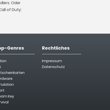
dlers. Oder
all of Duty:
op-Genres
Rechtliches
tion
Impressum
S
Datenschutz
tscheinkarten
rdware
mulation
ort
eam Key
rvival