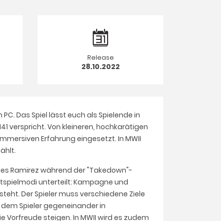
Release
28.10.2022
C. Das Spiel lässt euch als Spielende in
41 verspricht. Von kleineren, hochkarätigen
h immersiven Erfahrung eingesetzt. In MWII
ählt.
James Ramirez während der "Takedown"-
tspielmodi unterteilt: Kampagne und
steht. Der Spieler muss verschiedene Ziele
n dem Spieler gegeneinander in
ie Vorfreude steigen. In MWII wird es zudem