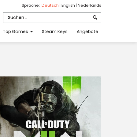
Sprache:
Deutsch
|
English
|
Nederlands
Top Games
Steam Keys
Angebote