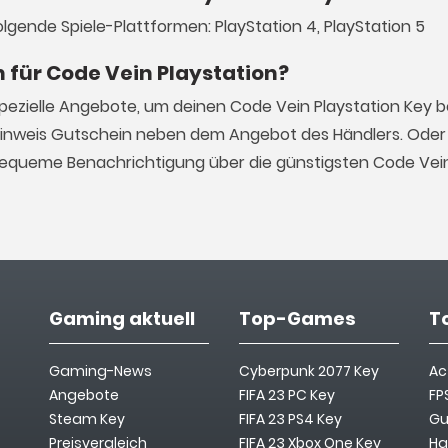
olgende Spiele-Plattformen: PlayStation 4, PlayStation 5
n für Code Vein Playstation?
spezielle Angebote, um deinen Code Vein Playstation Key 
Hinweis Gutschein neben dem Angebot des Händlers. Oder 
 bequeme Benachrichtigung über die günstigsten Code Vein
Gaming aktuell
Top-Games
T
Gaming-News
Cyberpunk 2077 Key
Ac
Angebote
FIFA 23 PC Key
FP
Steam Key
FIFA 23 PS4 Key
Gu
Preisvergleich
FIFA 23 Xbox One Key
Ha