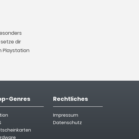
besonders
setze dir
 Playstation
op-Genres
Rechtliches
tion
Impressum
S
Datenschutz
tscheinkarten
rdware