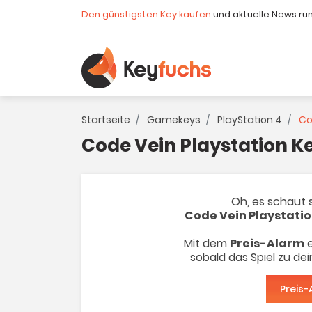
Den günstigsten Key kaufen
und aktuelle News ru
Startseite
Gamekeys
PlayStation 4
Co
Code Vein Playstation K
Oh, es schaut s
Code Vein Playstati
Mit dem
Preis-Alarm
e
sobald das Spiel zu de
Preis-