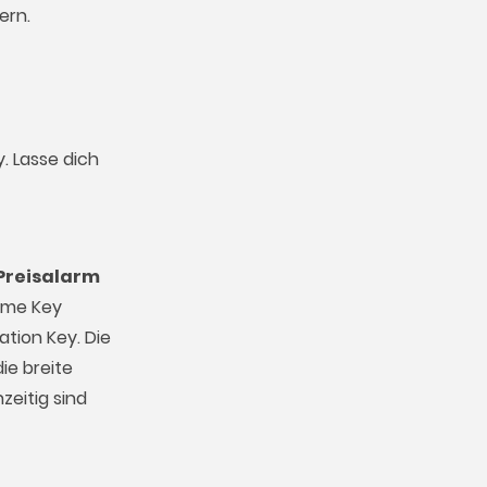
ern.
. Lasse dich
Preisalarm
Game Key
ation Key. Die
ie breite
zeitig sind