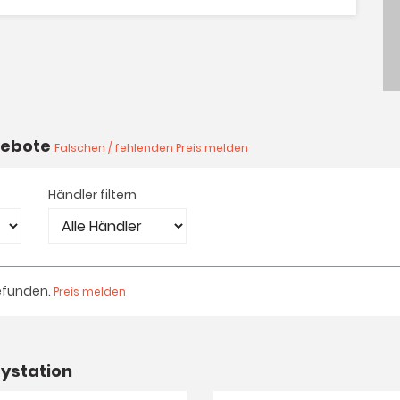
ngebote
Falschen / fehlenden Preis melden
Händler filtern
efunden.
Preis melden
ystation