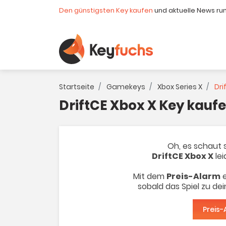
Den günstigsten Key kaufen
und aktuelle News ru
Startseite
Gamekeys
Xbox Series X
Dri
DriftCE Xbox X Key kauf
Oh, es schaut s
DriftCE Xbox X
lei
Mit dem
Preis-Alarm
e
sobald das Spiel zu de
Preis-