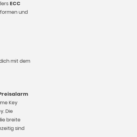
klers
ECC
ttformen und
 dich mit dem
Preisalarm
Game Key
y. Die
ie breite
zeitig sind