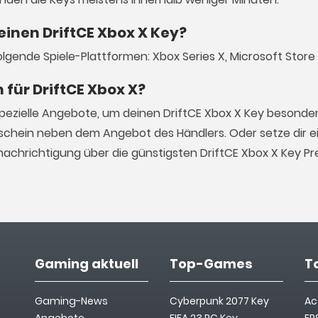
einen DriftCE Xbox X Key?
olgende Spiele-Plattformen: Xbox Series X, Microsoft Store
 für DriftCE Xbox X?
pezielle Angebote, um deinen DriftCE Xbox X Key besonder
schein neben dem Angebot des Händlers. Oder setze dir ei
achrichtigung über die günstigsten DriftCE Xbox X Key Pr
Gaming aktuell
Top-Games
T
Gaming-News
Cyberpunk 2077 Key
Ac