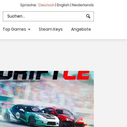
Sprache:
Deutsch
|
English
|
Nederlands
Top Games
Steam Keys
Angebote