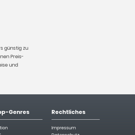
s günstig zu
nen Preis-
eise und
op-Genres
Rechtliches
tion
Impressum