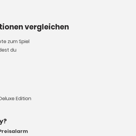
ktionen vergleichen
ote zum Spiel
dest du
Deluxe Edition
ey?
Preisalarm