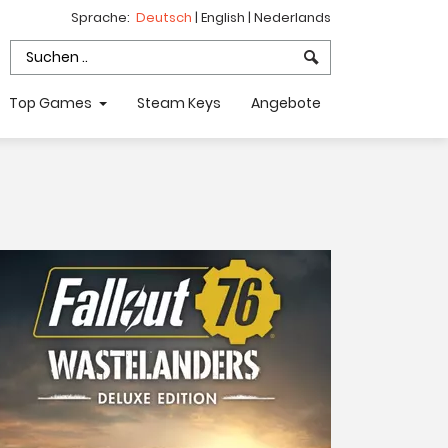
Sprache:
Deutsch
|
English
|
Nederlands
Top Games
Steam Keys
Angebote