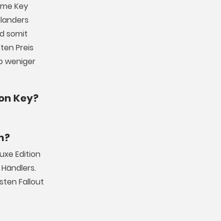
Game Key
elanders
d somit
ten Preis
lb weniger
ion Key?
n?
uxe Edition
Händlers.
sten Fallout