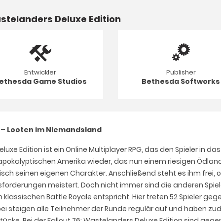
stelanders Deluxe Edition
Entwickler
Publisher
ethesda Game Studios
Bethesda Softworks
n – Looten im Niemandsland
xe Edition ist ein Online Multiplayer RPG, das den Spieler in das
kalyptischen Amerika wieder, das nun einem riesigen Ödland mi
ypisch seinen eigenen Charakter. Anschließend steht es ihm frei, 
rderungen meistert. Doch nicht immer sind die anderen Spieler
lassischen Battle Royale entspricht. Hier treten 52 Spieler ge
Dabei steigen alle Teilnehmer der Runde regulär auf und haben
ücke. Bei der Fallout 76: Wastelanders Deluxe Edition sind ge