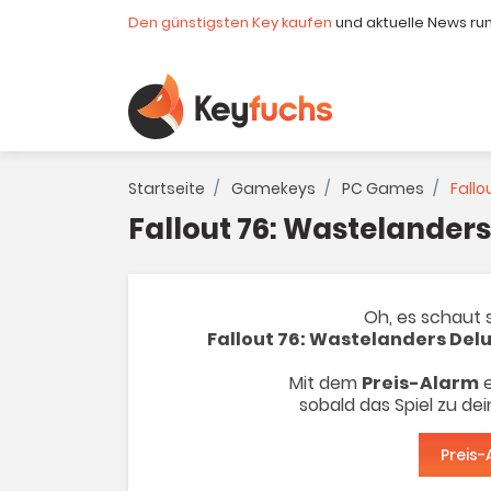
Den günstigsten Key kaufen
und aktuelle News ru
Startseite
Gamekeys
PC Games
Fallo
Fallout 76: Wastelanders
Oh, es schaut s
Fallout 76: Wastelanders Delu
Mit dem
Preis-Alarm
e
sobald das Spiel zu de
Preis-