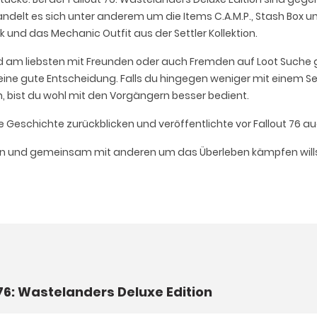
handelt es sich unter anderem um die Items C.A.M.P., Stash Box un
k und das Mechanic Outfit aus der Settler Kollektion.
nd am liebsten mit Freunden oder auch Fremden auf Loot Suche ge
h eine gute Entscheidung. Falls du hingegen weniger mit einem
bist du wohl mit den Vorgängern besser bedient.
e Geschichte zurückblicken und veröffentlichte vor Fallout 76 a
en und gemeinsam mit anderen um das Überleben kämpfen willst
 76: Wastelanders Deluxe Edition