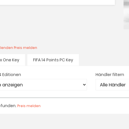
hlenden Preis melden
ox One Key
FIFA 14 Points PC Key
14 Editionen
Händler filtern
efunden.
Preis melden