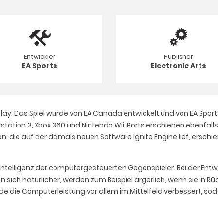
Entwickler
Publisher
EA Sports
Electronic Arts
eplay. Das Spiel wurde von EA Canada entwickelt und von EA Spo
tation 3, Xbox 360 und Nintendo Wii. Ports erschienen ebenfalls
n, die auf der damals neuen Software Ignite Engine lief, erschien 
r Intelligenz der computergesteuerten Gegenspieler. Bei der Ent
n sich natürlicher, werden zum Beispiel ärgerlich, wenn sie in R
de die Computerleistung vor allem im Mittelfeld verbessert, sod