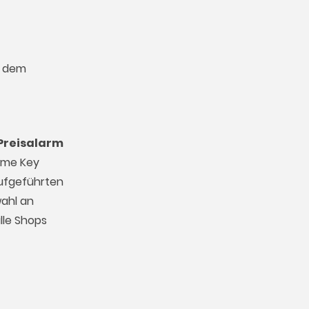
t dem
Preisalarm
Game Key
aufgeführten
wahl an
lle Shops