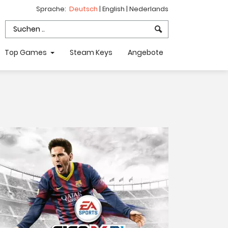
Sprache:
Deutsch
|
English
|
Nederlands
Top Games
Steam Keys
Angebote