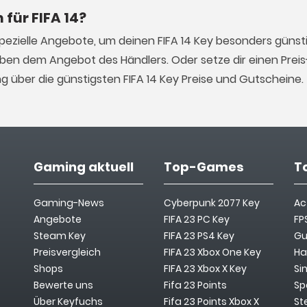
 für FIFA 14?
pezielle Angebote, um deinen FIFA 14 Key besonders günsti
ben dem Angebot des Händlers. Oder setze dir einen Preis
 über die günstigsten FIFA 14 Key Preise und Gutscheine.
Gaming aktuell
Top-Games
T
Gaming-News
Cyberpunk 2077 Key
Ac
Angebote
FIFA 23 PC Key
FP
Steam Key
FIFA 23 PS4 Key
Gu
Preisvergleich
FIFA 23 Xbox One Key
Ha
Shops
FIFA 23 Xbox X Key
Si
Bewerte uns
Fifa 23 Points
Sp
Über Keyfuchs
Fifa 23 Points Xbox X
St