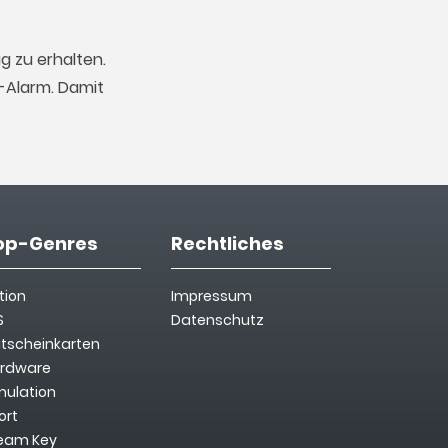
g zu erhalten.
-Alarm. Damit
op-Genres
Rechtliches
tion
Impressum
S
Datenschutz
tscheinkarten
rdware
mulation
ort
eam Key