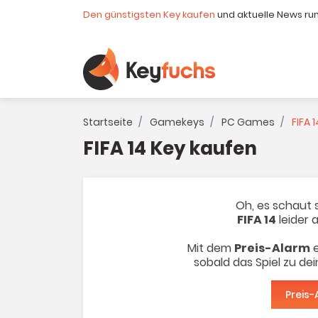
Den günstigsten Key kaufen
und aktuelle News ru
Startseite
Gamekeys
PC Games
FIFA 1
FIFA 14 Key kaufen
Oh, es schaut s
FIFA 14
leider a
Mit dem
Preis-Alarm
e
sobald das Spiel zu de
Preis-