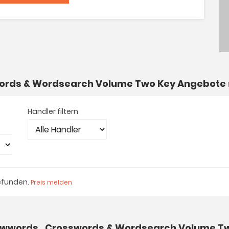
sswords & Wordsearch Volume Two Key Angebote
Händler filtern
efunden.
Preis melden
rowwords , Crosswords & Wordsearch Volume T