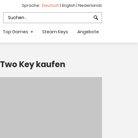
Sprache:
Deutsch
|
English
|
Nederlands
Top Games
Steam Keys
Angebote
 Two Key kaufen