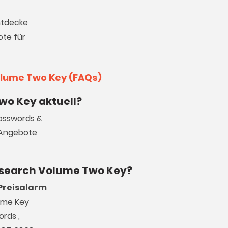
ntdecke
ote für
olume Two Key (FAQs)
wo Key aktuell?
rosswords &
Angebote
ordsearch Volume Two Key?
Preisalarm
Game Key
ords ,