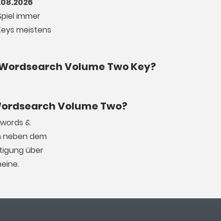
.08.2026
Spiel immer
 Keys meistens
 & Wordsearch Volume Two Key?
& Wordsearch Volume Two?
swords &
in neben dem
tigung über
eine.