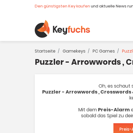
Den günstigsten Key kaufen
und aktuelle News ru
Startseite
Gamekeys
PC Games
Puzzl
Puzzler - Arrowwords ,
Oh, es schaut s
Puzzler - Arrowwords , Crossword
k
Mit dem
Preis-Alarm
e
sobald das Spiel zu de
Preis-