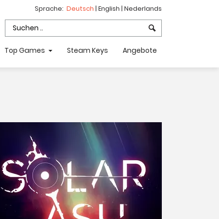
Sprache:
Deutsch
|
English
|
Nederlands
Top Games
Steam Keys
Angebote