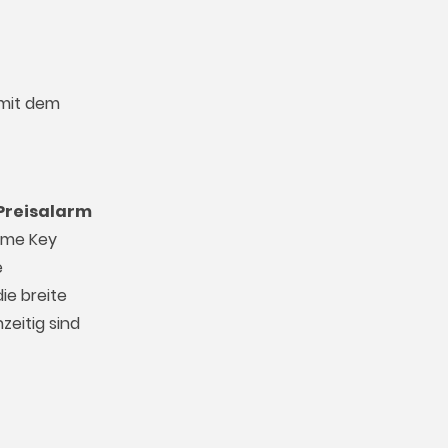
 mit dem
Preisalarm
Game Key
e
ie breite
zeitig sind