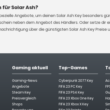
 für Solar Ash?
pezielle Angebote, um deinen Solar Ash Key besonders gün
schein neben dem Angebot des Händlers. Oder setze dir ei
achrichtigung über die günstigsten Solar Ash Key Preise 
Gaming aktuell
Top-Games
T
Gaming-News
Cyberpunk 2077 Key
Ac
Angebote
FIFA 23 PC Key
FP
Steam Key
FIFA 23 PS4 Key
Gu
Preisvergleich
FIFA 23 Xbox One Key
Ha
Shops
FIFA 23 Xbox X Key
Si