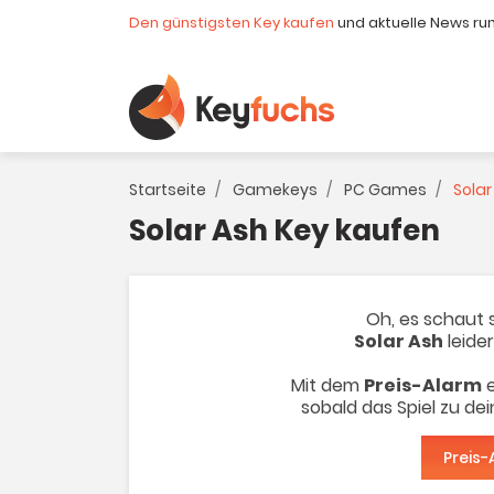
Den günstigsten Key kaufen
und aktuelle News ru
Startseite
Gamekeys
PC Games
Solar
Solar Ash Key kaufen
Oh, es schaut s
Solar Ash
leider
Mit dem
Preis-Alarm
e
sobald das Spiel zu de
Preis-