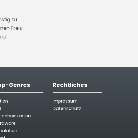
stig zu
nen Preis-
und
op-Genres
Rechtliches
tion
Impressum
S
Datenschutz
tscheinkarten
rdware
mulation