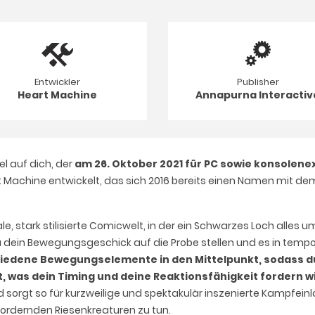
Entwickler
Publisher
Heart Machine
Annapurna Interactiv
el auf dich, der
am 26. Oktober 2021 für PC sowie konsolenex
Machine entwickelt, das sich 2016 bereits einen Namen mit dem 
eale, stark stilisierte Comicwelt, in der ein Schwarzes Loch alle
dein Bewegungsgeschick auf die Probe stellen und es in temp
edene Bewegungselemente in den Mittelpunkt, sodass du 
, was dein Timing und deine Reaktionsfähigkeit fordern w
nd sorgt so für kurzweilige und spektakulär inszenierte Kampfei
ordernden Riesenkreaturen zu tun.