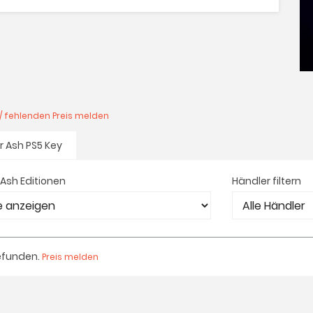
/ fehlenden Preis melden
r Ash PS5 Key
 Ash Editionen
Händler filtern
efunden.
Preis melden