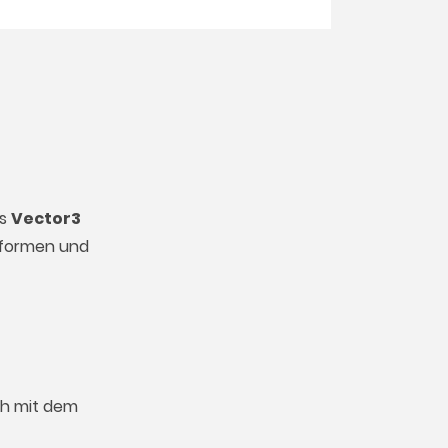
rs
Vector3
ttformen und
ich mit dem