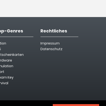
op-Genres
Rechtliches
tion
Impressum
S
Datenschutz
tscheinkarten
rdware
mulation
ort
eam Key
rvival