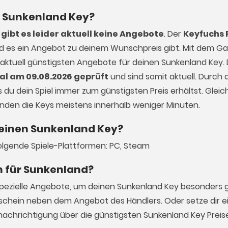
en Sunkenland Key?
gibt es leider aktuell keine Angebote
. Der
Keyfuchs 
ald es ein Angebot zu deinem Wunschpreis gibt. Mit dem 
 aktuell günstigsten Angebote für deinen Sunkenland Key. 
al am 09.08.2026 geprüft
und sind somit aktuell. Durch d
du dein Spiel immer zum günstigsten Preis erhältst. Gleich
enden die Keys meistens innerhalb weniger Minuten.
 einen Sunkenland Key?
folgende Spiele-Plattformen: PC, Steam
n für Sunkenland?
spezielle Angebote, um deinen Sunkenland Key besonders g
schein neben dem Angebot des Händlers. Oder setze dir ei
nachrichtigung über die günstigsten Sunkenland Key Preis