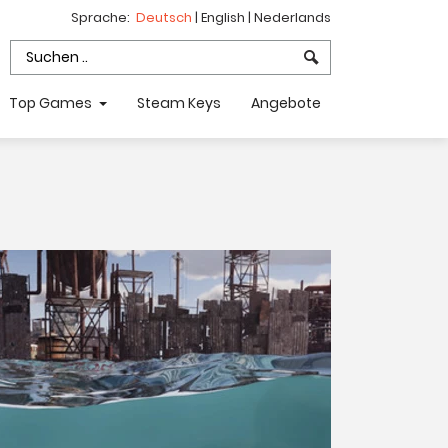
Sprache:
Deutsch
|
English
|
Nederlands
Top Games
Steam Keys
Angebote