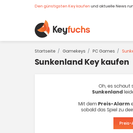
Den günstigsten Key kaufen
und aktuelle News ru
Startseite
Gamekeys
PC Games
Sunk
Sunkenland Key kaufen
Oh, es schaut s
Sunkenland
leid
Mit dem
Preis-Alarm
e
sobald das Spiel zu de
Preis-