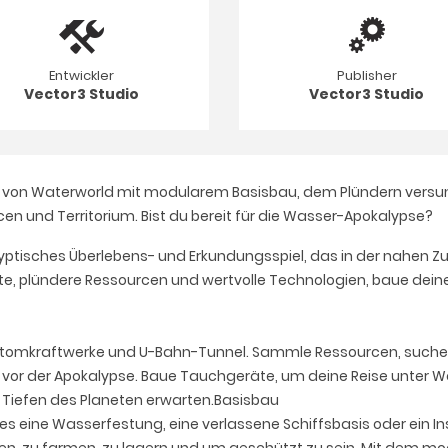
Entwickler
Publisher
Vector3 Studio
Vector3 Studio
 Stil von Waterworld mit modularem Basisbau, dem Plündern versu
n und Territorium. Bist du bereit für die Wasser-Apokalypse?
tisches Überlebens- und Erkundungsspiel, das in der nahen Zuku
te, plündere Ressourcen und wertvolle Technologien, baue deine
 Atomkraftwerke und U-Bahn-Tunnel. Sammle Ressourcen, suche
r der Apokalypse. Baue Tauchgeräte, um deine Reise unter Wass
 Tiefen des Planeten erwarten.Basisbau
oll es eine Wasserfestung, eine verlassene Schiffsbasis oder ein 