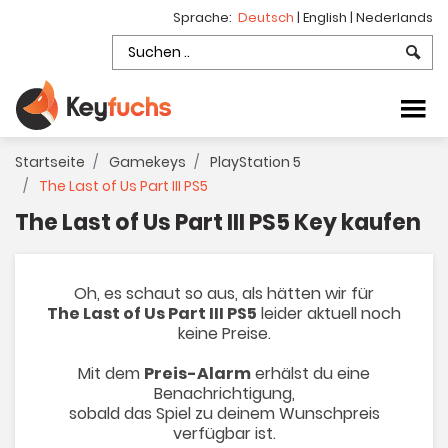
Sprache:
Deutsch
|
English
|
Nederlands
Startseite
Gamekeys
PlayStation 5
The Last of Us Part III PS5
The Last of Us Part III PS5 Key kaufen
Oh, es schaut so aus, als hätten wir für
The Last of Us Part III PS5
leider aktuell noch
keine Preise.
Mit dem
Preis-Alarm
erhälst du eine
Benachrichtigung,
sobald das Spiel zu deinem Wunschpreis
verfügbar ist.