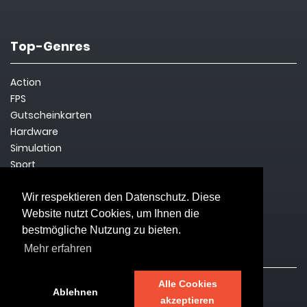
Top-Genres
Action
FPS
Gutscheinkarten
Hardware
Simulation
Sport
Steam Key
Survival
Wir respektieren den Datenschutz. Diese
Website nutzt Cookies, um Ihnen die
bestmögliche Nutzung zu bieten.
Rechtliches
Mehr erfahren
Alle Cookies
Impressum
Ablehnen
akzeptieren
Datenschutz