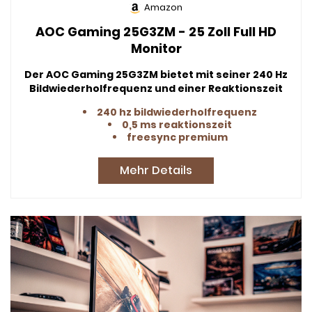
Amazon
AOC Gaming 25G3ZM - 25 Zoll Full HD
Monitor
Der AOC Gaming 25G3ZM bietet mit seiner 240 Hz
Bildwiederholfrequenz und einer Reaktionszeit
von nur 0,5 ms ein unglaublich flüssiges
240 hz bildwiederholfrequenz
Spielerlebnis. Ideal für FPS, Renn- oder RTS-Spiele.
0,5 ms reaktionszeit
freesync premium
Mehr Details