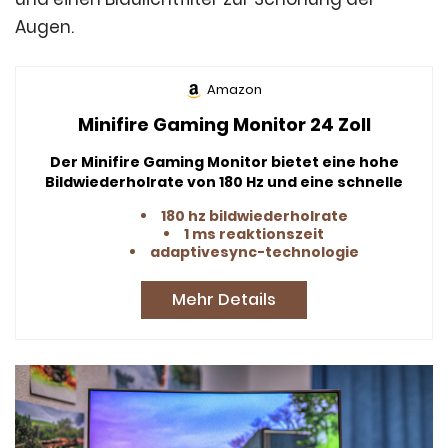
Augen.
Amazon
Minifire Gaming Monitor 24 Zoll
Der Minifire Gaming Monitor bietet eine hohe
Bildwiederholrate von 180 Hz und eine schnelle
Reaktionszeit von 1 ms, was ihn ideal für schnelle
180 hz bildwiederholrate
Action-Spiele macht.
1 ms reaktionszeit
adaptivesync-technologie
Mehr Details