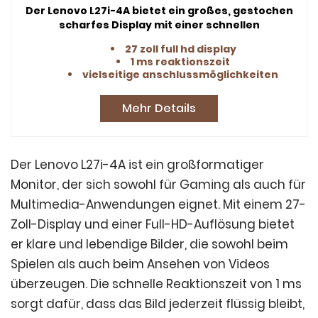
Der Lenovo L27i-4A bietet ein großes, gestochen
scharfes Display mit einer schnellen
Reaktionszeit und vielseitigen
27 zoll full hd display
Anschlussmöglichkeiten, ideal für Gaming und
1 ms reaktionszeit
Multimedia.
vielseitige anschlussmöglichkeiten
Mehr Details
Der Lenovo L27i-4A ist ein großformatiger
Monitor, der sich sowohl für Gaming als auch für
Multimedia-Anwendungen eignet. Mit einem 27-
Zoll-Display und einer Full-HD-Auflösung bietet
er klare und lebendige Bilder, die sowohl beim
Spielen als auch beim Ansehen von Videos
überzeugen. Die schnelle Reaktionszeit von 1 ms
sorgt dafür, dass das Bild jederzeit flüssig bleibt,