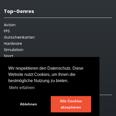
Top-Genres
Action
FPS
Gutscheinkarten
Hardware
Simulation
Sport
Steam Key
Survival
Wir respektieren den Datenschutz. Diese
Website nutzt Cookies, um Ihnen die
bestmögliche Nutzung zu bieten.
Rechtliches
Mehr erfahren
Alle Cookies
Impressum
Ablehnen
akzeptieren
Datenschutz