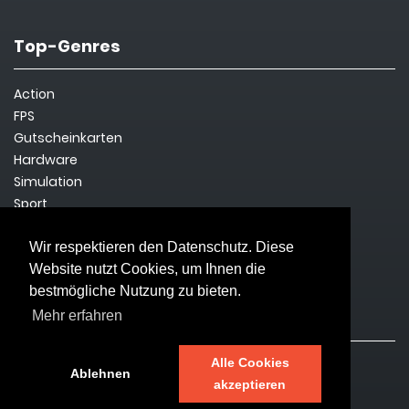
Top-Genres
Action
FPS
Gutscheinkarten
Hardware
Simulation
Sport
Steam Key
Survival
Wir respektieren den Datenschutz. Diese
Website nutzt Cookies, um Ihnen die
bestmögliche Nutzung zu bieten.
Rechtliches
Mehr erfahren
Alle Cookies
Impressum
Ablehnen
akzeptieren
Datenschutz