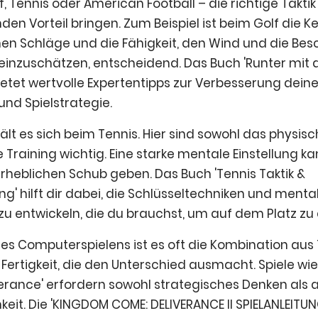
, Tennis oder American Football – die richtige Takti
en Vorteil bringen. Zum Beispiel ist beim Golf die K
en Schläge und die Fähigkeit, den Wind und die Bes
einzuschätzen, entscheidend. Das Buch 'Runter mit
etet wertvolle Expertentipps zur Verbesserung deine
und Spielstrategie.
ält es sich beim Tennis. Hier sind sowohl das physis
Training wichtig. Eine starke mentale Einstellung 
erheblichen Schub geben. Das Buch 'Tennis Taktik &
ng' hilft dir dabei, die Schlüsseltechniken und menta
zu entwickeln, die du brauchst, um auf dem Platz zu
es Computerspielens ist es oft die Kombination aus 
Fertigkeit, die den Unterschied ausmacht. Spiele wi
erance' erfordern sowohl strategisches Denken als 
keit. Die 'KINGDOM COME: DELIVERANCE II SPIELANLEITUNG