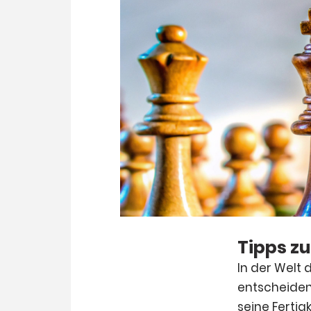
Tipps zu
In der Welt d
entscheidend
seine Fertig