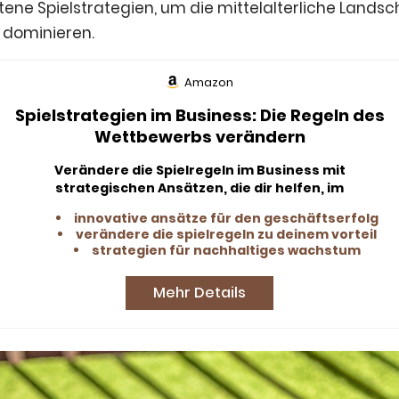
tene Spielstrategien, um die mittelalterliche Landsc
dominieren.
Amazon
Spielstrategien im Business: Die Regeln des
Wettbewerbs verändern
Verändere die Spielregeln im Business mit
strategischen Ansätzen, die dir helfen, im
Wettbewerb die Nase vorn zu haben.
innovative ansätze für den geschäftserfolg
verändere die spielregeln zu deinem vorteil
strategien für nachhaltiges wachstum
Mehr Details