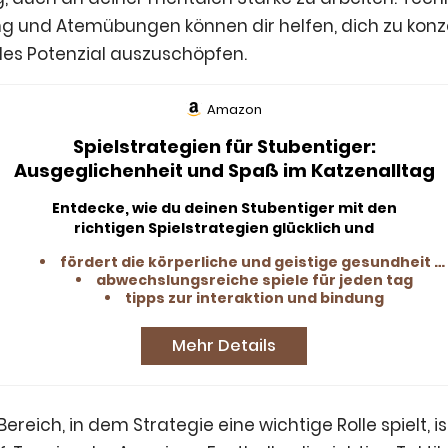
ung und Atemübungen können dir helfen, dich zu konz
les Potenzial auszuschöpfen.
Amazon
Spielstrategien für Stubentiger:
Ausgeglichenheit und Spaß im Katzenalltag
Entdecke, wie du deinen Stubentiger mit den
richtigen Spielstrategien glücklich und
ausgeglichen hältst.
fördert die körperliche und geistige gesundheit deiner katze
abwechslungsreiche spiele für jeden tag
tipps zur interaktion und bindung
Mehr Details
Bereich, in dem Strategie eine wichtige Rolle spielt, is