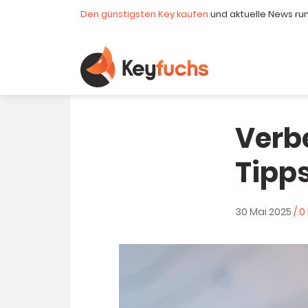
Den günstigsten Key kaufen
und aktuelle News ru
Verbe
Tipp
30 Mai 2025
/ 