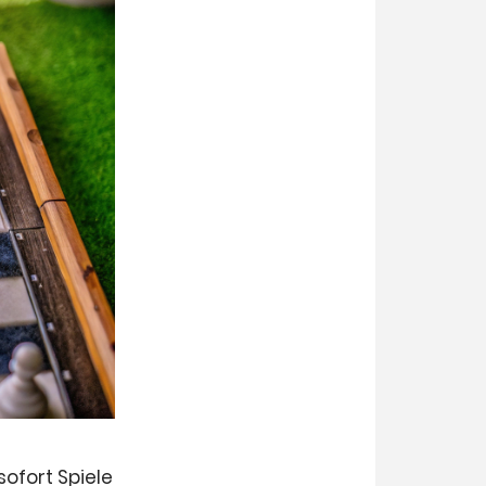
ofort Spiele