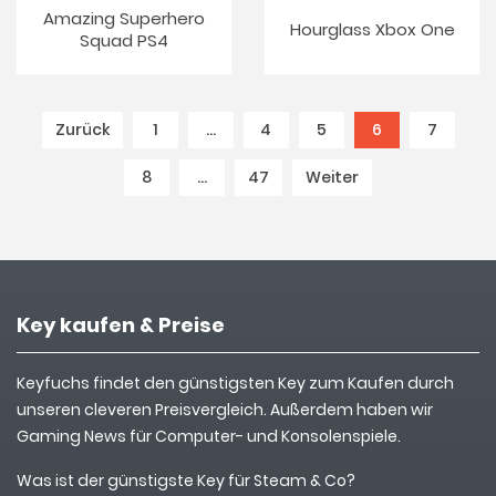
Amazing Superhero
Hourglass Xbox One
Squad PS4
Zurück
1
…
4
5
6
(current)
7
8
…
47
Weiter
Key kaufen & Preise
Keyfuchs findet den günstigsten Key zum Kaufen durch
unseren cleveren Preisvergleich. Außerdem haben wir
Gaming News für Computer- und Konsolenspiele.
Was ist der günstigste Key für Steam & Co?