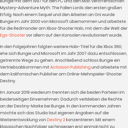
Bungie mit dem 1997 für den PC und den Mac veröffentlichten
Mystery-Adventure Myth: The Fallen Lords den ersten großen
Erfolg. Nach einem Sequel und den Arbeiten an Oni wurde
Bungie im Jahr 2000 von Microsoft übernommen und arbeitete
für die Redmonder am Xbox-Shooter Halo, mit dem die Welt der
Ego-Shooter
vor allem auf den Konsolen revolutioniert wurde.
In den Folgejahren folgten weitere Halo-Titel für die Xbox 360,
ehe sich Bungie und Microsoft im Jahr 2007 dazu entschlossen,
getrennte Wege zu gehen. Anschließend schloss Bungie ein
Vertriebsabkommen mit
Activision Publishing
und arbeitete mit
dem kalifornischen Publisher am Online-Mehrspieler-Shooter
Destiny.
Im Januar 2019 wiederum trennten sich die beiden Parteien im
beiderseitigen Einvernehmen. Dadurch verblieben die Rechte
an der Destiny-Marke bei Bungie. In den kommenden Jahren
möchte sich das Studio laut eigenen Angaben auf die
Weiterentwicklung von
Destiny 2
konzentrieren. Mit einem
klassischen Nachfolger sei hingegen erst einmal nicht zu