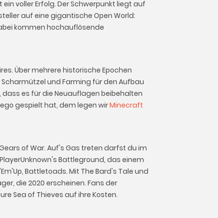
ein voller Erfolg. Der Schwerpunkt liegt auf
rsteller auf eine gigantische Open World:
t. Dabei kommen hochauflösende
ires. Über mehrere historische Epochen
ige Scharmützel und Farming für den Aufbau
t, dass es für die Neuauflagen beibehalten
Lego gespielt hat, dem legen wir
Minecraft
Gears of War. Auf's Gas treten darfst du im
t PlayerUnknown's Battleground, das einem
Em'Up, Battletoads. Mit The Bard's Tale und
ager, die 2020 erscheinen. Fans der
e Sea of Thieves auf ihre Kosten.