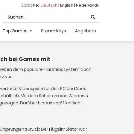
Sprache:
Deutsch
|
English
|
Nederlands
Top Games
Steam Keys
Angebote
auch bei Games mit
t neben dem populären Betriebssystem auch
rz vor.
vertreibt Videospiele für den PC und Xbox.
 erhältlich. Mit dem Scheitern von Windows
ezogen. Darüber hinaus veröffentlicht
 Ursprüngen zurück: Der Flugsimulator war