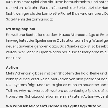
1982 das erste Spiel, das die Firma herausbrachte, und sofort 
der zivilen Luftfahrt. Für den Relaunch der Serie setzt der He
Nicht weniger als der komplette Planet Erde wird simulier
Satellitenbilder zum Einsatz.
Strategiespiele
Ein weiterer Bestseller aus dem Hause Microsoft: Age of Emp
hinweg leitet der Spieler seine Zivilisation zum Sieg. Wusel
neuer Bauwerke gehören dazu. Das Spielprinzip ist so belieb
wurde. Wer lieber in Open Worlds baut und früher gerne mit 
ans Herz.
Action
Mehr Adrenalin gibt es mit den Shootern der Halo-Reihe und 
Rennspiel der Forza-Reihe. Viel Reden von sich gemacht ha
K.O.-System folgt. Knockouts gibt es auch im neuesten Beat'
Tell me why hat Microsoft weitere actionlastige Spiele auf L
tropischen Schatzsuche kommen im Piraten-Action-Adventur
Wo kann ich Microsoft Game Keys günstig kaufen?