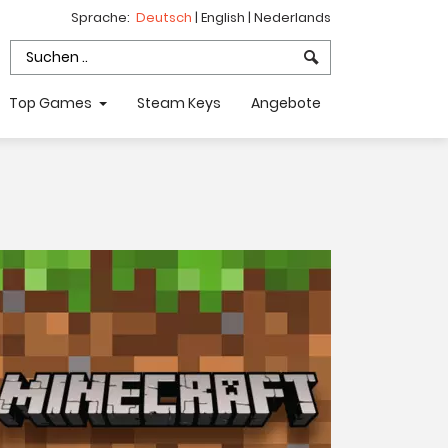
Sprache:
Deutsch
|
English
|
Nederlands
Top Games
Steam Keys
Angebote