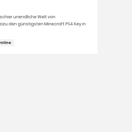
 schier unendliche Welt von
dazu den günstigsten Minecraft PS4 Key in
nline