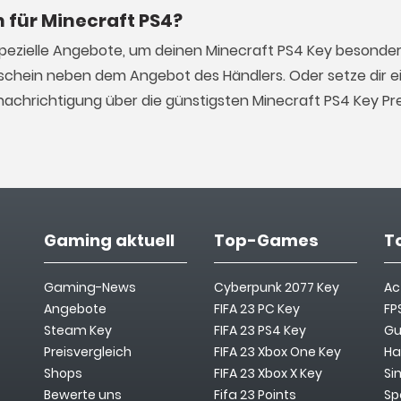
n für Minecraft PS4?
spezielle Angebote, um deinen Minecraft PS4 Key besonder
schein neben dem Angebot des Händlers. Oder setze dir ei
achrichtigung über die günstigsten Minecraft PS4 Key Pr
Gaming aktuell
Top-Games
T
Gaming-News
Cyberpunk 2077 Key
Ac
Angebote
FIFA 23 PC Key
FP
Steam Key
FIFA 23 PS4 Key
Gu
Preisvergleich
FIFA 23 Xbox One Key
Ha
Shops
FIFA 23 Xbox X Key
Si
Bewerte uns
Fifa 23 Points
Sp