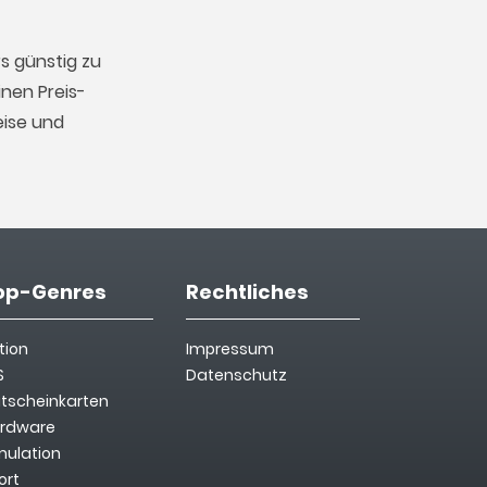
s günstig zu
nen Preis-
eise und
op-Genres
Rechtliches
tion
Impressum
S
Datenschutz
tscheinkarten
rdware
mulation
ort