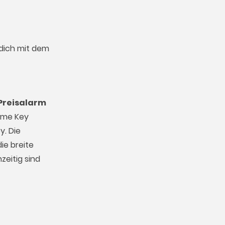
 dich mit dem
Preisalarm
Game Key
y. Die
ie breite
zeitig sind