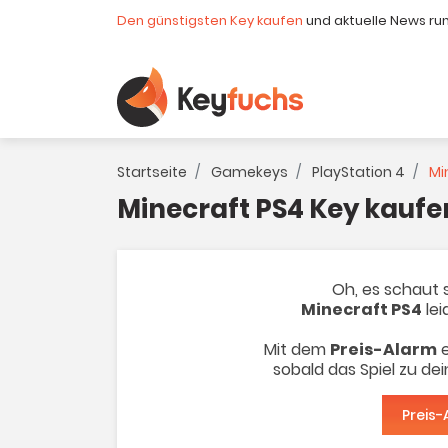
Den günstigsten Key kaufen
und aktuelle News ru
Startseite
Gamekeys
PlayStation 4
Mi
Minecraft PS4 Key kaufe
Oh, es schaut s
Minecraft PS4
lei
Mit dem
Preis-Alarm
e
sobald das Spiel zu de
Preis-