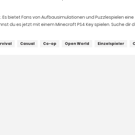
t. Es bietet Fans von Aufbausimulationen und Puzzlespielen eine
nst du es jetzt mit einem Minecraft PS4 Key spielen. Suche dir 
rvival
Casual
Co-op
Open World
Einzelspieler
O