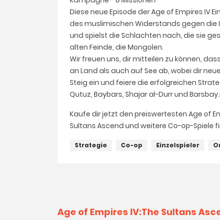
Kampagne - 8 Missionen
Diese neue Episode der Age of Empires IV E
des muslimischen Widerstands gegen die In
und spielst die Schlachten nach, die sie 
alten Feinde, die Mongolen.
Wir freuen uns, dir mitteilen zu können, das
an Land als auch auf See ab, wobei dir ne
Steig ein und feiere die erfolgreichen Strat
Qutuz, Baybars, Shajar al-Durr und Barsbay.B
Kaufe dir jetzt den preiswertesten Age of 
Sultans Ascend und weitere Co-op-Spiele fi
Strategie
Co-op
Einzelspieler
O
Age of Empires IV:The Sultans As