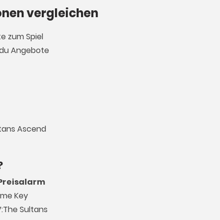
onen vergleichen
te zum Spiel
t du Angebote
ultans Ascend
?
Preisalarm
Game Key
V:The Sultans