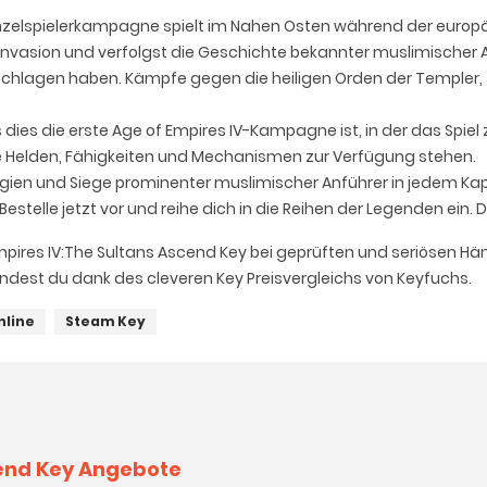
inzelspielerkampagne spielt im Nahen Osten während der europäi
vasion und verfolgst die Geschichte bekannter muslimischer An
geschlagen haben. Kämpfe gegen die heiligen Orden der Templer
s dies die erste Age of Empires IV-Kampagne ist, in der das Spiel 
ue Helden, Fähigkeiten und Mechanismen zur Verfügung stehen.
egien und Siege prominenter muslimischer Anführer in jedem Kapite
estelle jetzt vor und reihe dich in die Reihen der Legenden ein. 
Empires IV:The Sultans Ascend Key bei geprüften und seriösen Hä
ndest du dank des cleveren Key Preisvergleichs von Keyfuchs.
nline
Steam Key
cend Key Angebote