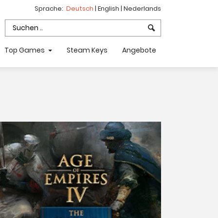
Sprache:
Deutsch
|
English
|
Nederlands
Top Games
Steam Keys
Angebote