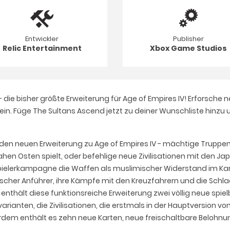
Entwickler
Publisher
Relic Entertainment
Xbox Game Studios
 die bisher größte Erweiterung für Age of Empires IV! Erforsche
ein. Füge The Sultans Ascend jetzt zu deiner Wunschliste hinzu 
nden neuen Erweiterung zu Age of Empires IV - mächtige Truppe
en Osten spielt, oder befehlige neue Zivilisationen mit den Ja
lspielerkampagne die Waffen als muslimischer Widerstand im K
scher Anführer, ihre Kämpfe mit den Kreuzfahrern und die Schla
hält diese funktionsreiche Erweiterung zwei völlig neue spielba
svarianten, die Zivilisationen, die erstmals in der Hauptversion v
rdem enthält es zehn neue Karten, neue freischaltbare Belohn