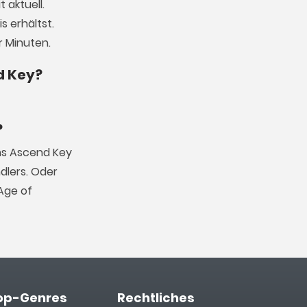
 aktuell.
s erhältst.
r Minuten.
d Key?
?
ans Ascend Key
dlers. Oder
Age of
op-Genres
Rechtliches