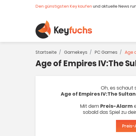
Den günstigsten Key kaufen
und aktuelle News ru
Startseite
Gamekeys
PC Games
Age o
Age of Empires IV:The S
Oh, es schaut s
Age of Empires IV:The Sulta
Mit dem
Preis-Alarm
e
sobald das Spiel zu de
Preis-