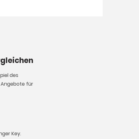
rgleichen
piel des
u Angebote für
nger Key.