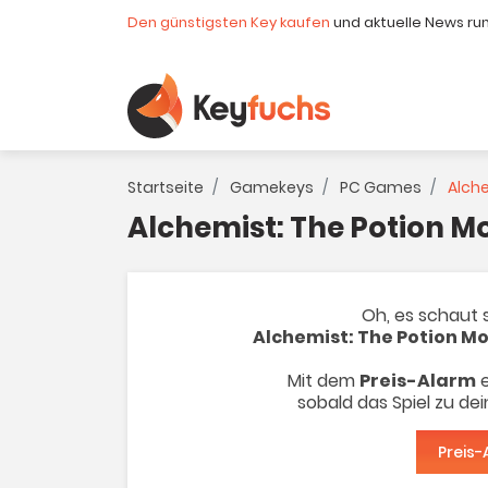
Den günstigsten Key kaufen
und aktuelle News ru
Startseite
Gamekeys
PC Games
Alche
Alchemist: The Potion M
Oh, es schaut s
Alchemist: The Potion M
Mit dem
Preis-Alarm
e
sobald das Spiel zu de
Preis-