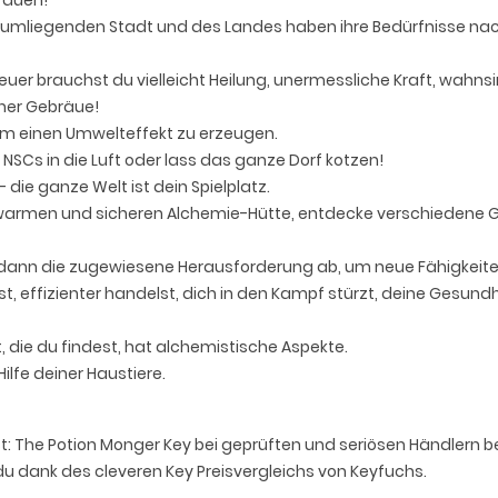
brauen!
umliegenden Stadt und des Landes haben ihre Bedürfnisse nach 
er brauchst du vielleicht Heilung, unermessliche Kraft, wahnsi
einer Gebräue!
m einen Umwelteffekt zu erzeugen.
NSCs in die Luft oder lass das ganze Dorf kotzen!
die ganze Welt ist dein Spielplatz.
 warmen und sicheren Alchemie-Hütte, entdecke verschiedene G
ann die zugewiesene Herausforderung ab, um neue Fähigkeiten
kst, effizienter handelst, dich in den Kampf stürzt, deine Gesun
die du findest, hat alchemistische Aspekte.
lfe deiner Haustiere.
st: The Potion Monger Key bei geprüften und seriösen Händlern b
u dank des cleveren Key Preisvergleichs von Keyfuchs.