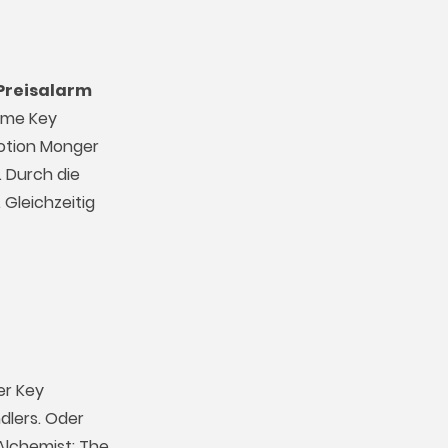
Preisalarm
Game Key
Potion Monger
. Durch die
 Gleichzeitig
er Key
dlers. Oder
Alchemist: The