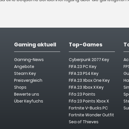
Gaming aktuell
Top-Games
T
Gaming-News
Cyberpunk 2077 Key
Ac
Angebote
FIFA 23 PC Key
FP
Steam Key
FIFA 23 PS4 Key
Gu
Preisvergleich
FIFA 23 Xbox One Key
Ha
Shops
FIFA 23 Xbox X Key
Si
Bewerte uns
Fifa 23 Points
Sp
Über Keyfuchs
Fifa 23 Points Xbox X
St
Fortnite V-Bucks PC
Su
Fortnite Wonder Outfit
Sea of Thieves