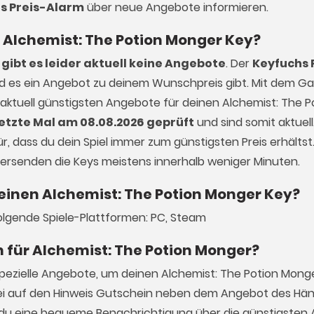
s Preis-Alarm
über neue Angebote informieren.
en Alchemist: The Potion Monger Key?
gibt es leider aktuell keine Angebote
. Der
Keyfuchs 
ald es ein Angebot zu deinem Wunschpreis gibt. Mit dem 
e aktuell günstigsten Angebote für deinen Alchemist: The 
letzte Mal am 08.08.2026 geprüft
und sind somit aktuell
, dass du dein Spiel immer zum günstigsten Preis erhältst.
 versenden die Keys meistens innerhalb weniger Minuten.
 einen Alchemist: The Potion Monger Key?
folgende Spiele-Plattformen: PC, Steam
n für Alchemist: The Potion Monger?
pezielle Angebote, um deinen Alchemist: The Potion Mong
ei auf den Hinweis Gutschein neben dem Angebot des Hän
st du eine bequeme Benachrichtigung über die günstigsten 