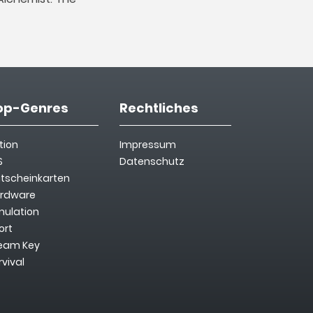
op-Genres
Rechtliches
tion
Impressum
S
Datenschutz
tscheinkarten
rdware
mulation
ort
eam Key
rvival