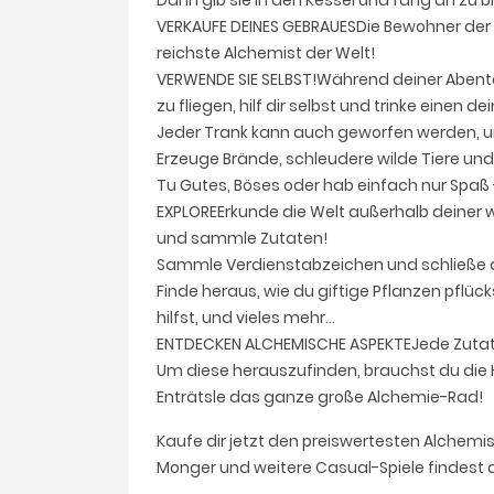
Dann gib sie in den Kessel und fang an zu 
VERKAUFE DEINES GEBRAUESDie Bewohner der 
reichste Alchemist der Welt!
VERWENDE SIE SELBST!Während deiner Abenteu
zu fliegen, hilf dir selbst und trinke einen d
Jeder Trank kann auch geworfen werden, u
Erzeuge Brände, schleudere wilde Tiere und 
Tu Gutes, Böses oder hab einfach nur Spaß - 
EXPLOREErkunde die Welt außerhalb deiner
und sammle Zutaten!
Sammle Verdienstabzeichen und schließe d
Finde heraus, wie du giftige Pflanzen pflüc
hilfst, und vieles mehr...
ENTDECKEN ALCHEMISCHE ASPEKTEJede Zutat, 
Um diese herauszufinden, brauchst du die Hi
Enträtsle das ganze große Alchemie-Rad!
Kaufe dir jetzt den preiswertesten Alchemi
Monger und weitere Casual-Spiele findest d