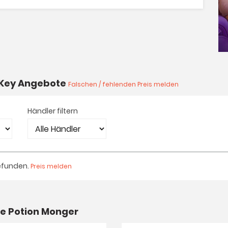
r Key Angebote
Falschen / fehlenden Preis melden
Händler filtern
efunden.
Preis melden
e Potion Monger