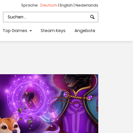
Sprache:
Deutsch
|
English
|
Nederlands
Top Games
Steam Keys
Angebote