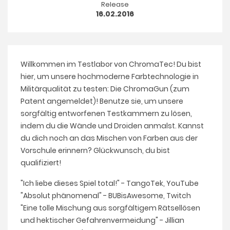
Release
16.02.2016
Willkommen im Testlabor von ChromaTec! Du bist
hier, um unsere hochmoderne Farbtechnologie in
Militärqualität zu testen: Die ChromaGun (zum
Patent angemeldet)! Benutze sie, um unsere
sorgfältig entworfenen Testkammern zu lösen,
indem du die Wände und Droiden anmalst. Kannst
du dich noch an das Mischen von Farben aus der
Vorschule erinnern? Glückwunsch, du bist
qualifiziert!
"Ich liebe dieses Spiel total!" - TangoTek, YouTube
"Absolut phänomenal" - BUBisAwesome, Twitch
"Eine tolle Mischung aus sorgfältigem Rätsellösen
und hektischer Gefahrenvermeidung" - Jillian