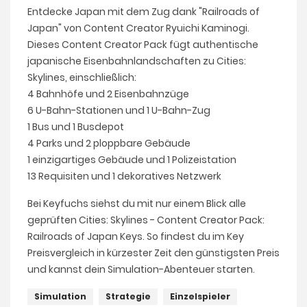
Entdecke Japan mit dem Zug dank "Railroads of
Japan" von Content Creator Ryuichi Kaminogi.
Dieses Content Creator Pack fügt authentische
japanische Eisenbahnlandschaften zu Cities:
Skylines, einschließlich:
4 Bahnhöfe und 2 Eisenbahnzüge
6 U-Bahn-Stationen und 1 U-Bahn-Zug
1 Bus und 1 Busdepot
4 Parks und 2 ploppbare Gebäude
1 einzigartiges Gebäude und 1 Polizeistation
13 Requisiten und 1 dekoratives Netzwerk
Bei Keyfuchs siehst du mit nur einem Blick alle
geprüften Cities: Skylines - Content Creator Pack:
Railroads of Japan Keys. So findest du im Key
Preisvergleich in kürzester Zeit den günstigsten Preis
und kannst dein Simulation-Abenteuer starten.
Simulation
Strategie
Einzelspieler