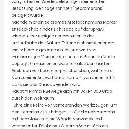
von grotesken Wiederbelebungen seiner toten
Besatzung, den sogenannten "Necromorphs",
belagert wurde.
Nachdem er ein seltsames Artefakt namens Marker
entdeckt hat, findet sich Isaac auf der Sprawl
wieder, einer riesigen Raumstation in der
Umlaufbahn des Saturn. Er kann sich nicht erinnern,
wie er hierher gekommen ist, und wird von
wahnsinnigen Visionen seiner toten Freundin Nicole
geplagt. Er muss einen weiteren albtraumhaften
Ausbruch von Necromorphs überleben, während er
sich zu einer Antwort durchkämpft, von der er hofft,
dass sie das Chaos beenden wird.
Hauptmerkmale:Bewege dich mit vollen 360 Grad
durch den Weltraum.
Führe eine Reihe von verheerenden Werkzeugen, um
den Terror ins All zu bringen. Stoße die Nekromorphs
mit dem Javelin in die Wände, verwandle mit
verbesserter Telekinese Gliedmaßen in tödliche