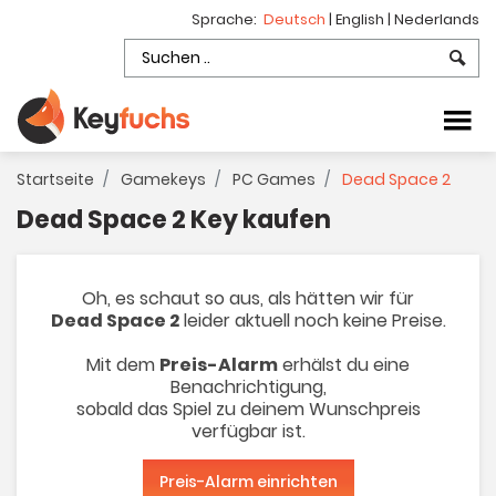
Sprache:
Deutsch
|
English
|
Nederlands
Startseite
Gamekeys
PC Games
Dead Space 2
Dead Space 2 Key kaufen
Oh, es schaut so aus, als hätten wir für
Dead Space 2
leider aktuell noch keine Preise.
Mit dem
Preis-Alarm
erhälst du eine
Benachrichtigung,
sobald das Spiel zu deinem Wunschpreis
verfügbar ist.
Preis-Alarm einrichten