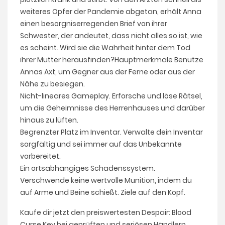
weiteres Opfer der Pandemie abgetan, erhält Anna
einen besorgniserregenden Brief von ihrer
Schwester, der andeutet, dass nicht alles so ist, wie
es scheint. Wird sie die Wahrheit hinter dem Tod
ihrer Mutter herausfinden?Hauptmerkmale Benutze
Annas Axt, um Gegner aus der Ferne oder aus der
Nähe zu besiegen.
Nicht-lineares Gameplay. Erforsche und löse Rätsel,
um die Geheimnisse des Herrenhauses und darüber
hinaus zu lüften.
Begrenzter Platz im Inventar. Verwalte dein Inventar
sorgfältig und sei immer auf das Unbekannte
vorbereitet.
Ein ortsabhängiges Schadenssystem.
Verschwende keine wertvolle Munition, indem du
auf Arme und Beine schießt. Ziele auf den Kopf.
Kaufe dir jetzt den preiswertesten Despair: Blood
Curse Key bei geprüften und seriösen Händlern