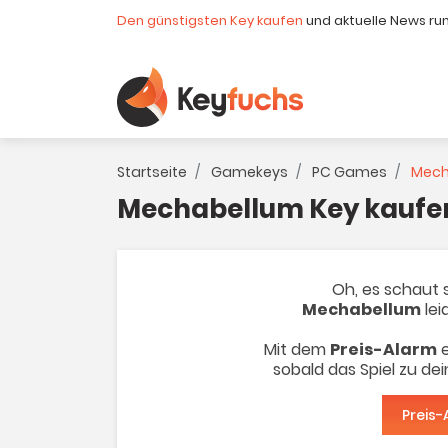
Den günstigsten Key kaufen
und aktuelle News ru
Startseite
Gamekeys
PC Games
Mech
Mechabellum Key kaufe
Oh, es schaut s
Mechabellum
lei
Mit dem
Preis-Alarm
e
sobald das Spiel zu de
Preis-