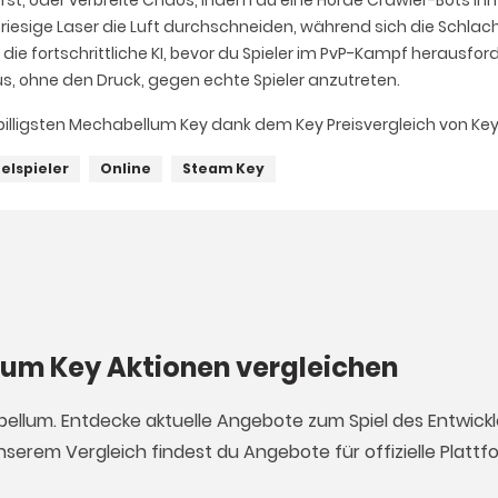
uerst, oder verbreite Chaos, indem du eine Horde Crawler-Bots i
 riesige Laser die Luft durchschneiden, während sich die Schl
ie fortschrittliche KI, bevor du Spieler im PvP-Kampf herausfor
s, ohne den Druck, gegen echte Spieler anzutreten.
illigsten Mechabellum Key dank dem Key Preisvergleich von Ke
zelspieler
Online
Steam Key
lum Key Aktionen vergleichen
abellum. Entdecke aktuelle Angebote zum Spiel des Entwick
unserem Vergleich findest du Angebote für offizielle Platt