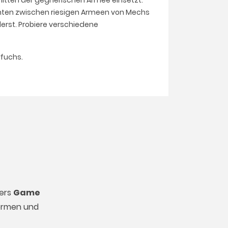
nmitten der gegnerischen Armee einsetzt.
achten zwischen riesigen Armeen von Mechs
derst. Probiere verschiedene
yfuchs.
lers
Game
formen und