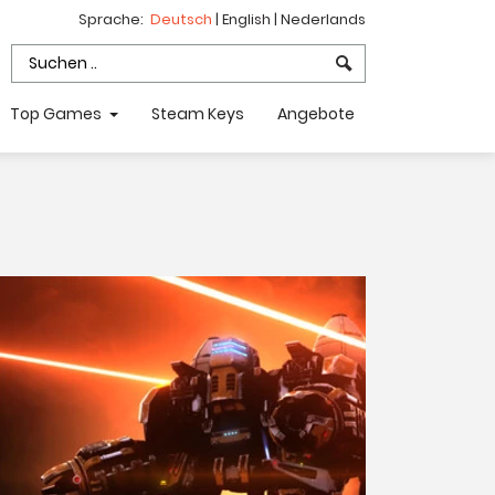
Sprache:
Deutsch
|
English
|
Nederlands
Top Games
Steam Keys
Angebote