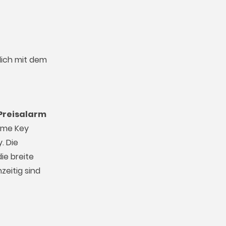
dich mit dem
Preisalarm
Game Key
. Die
ie breite
zeitig sind