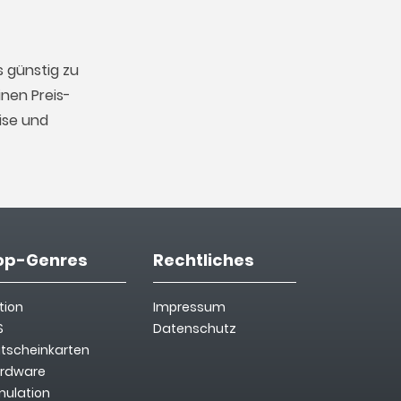
 günstig zu
nen Preis-
ise und
op-Genres
Rechtliches
tion
Impressum
S
Datenschutz
tscheinkarten
rdware
mulation