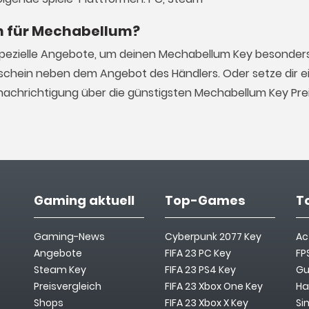
in für Mechabellum?
spezielle Angebote, um deinen Mechabellum Key besonders
schein neben dem Angebot des Händlers. Oder setze dir ei
nachrichtigung über die günstigsten Mechabellum Key Pre
Gaming aktuell
Top-Games
T
Gaming-News
Cyberpunk 2077 Key
Ac
Angebote
FIFA 23 PC Key
FP
Steam Key
FIFA 23 PS4 Key
Gu
Preisvergleich
FIFA 23 Xbox One Key
Ha
Shops
FIFA 23 Xbox X Key
Si