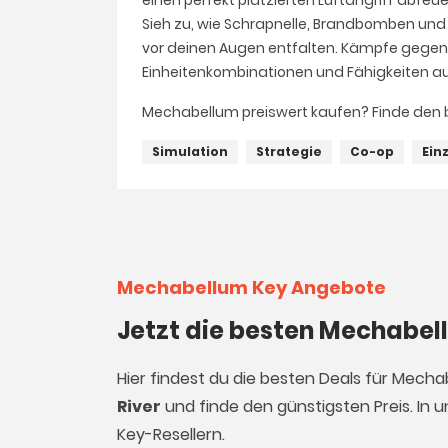
einen perfekt platzierten Luftangriff abfe
Sieh zu, wie Schrapnelle, Brandbomben und
vor deinen Augen entfalten. Kämpfe gegen d
Einheitenkombinationen und Fähigkeiten au
Mechabellum preiswert kaufen? Finde den b
Simulation
Strategie
Co-op
Ein
Mechabellum Key Angebote
Jetzt die besten Mechabel
Hier findest du die besten Deals für Mech
River
und finde den günstigsten Preis. In 
Key-Resellern.