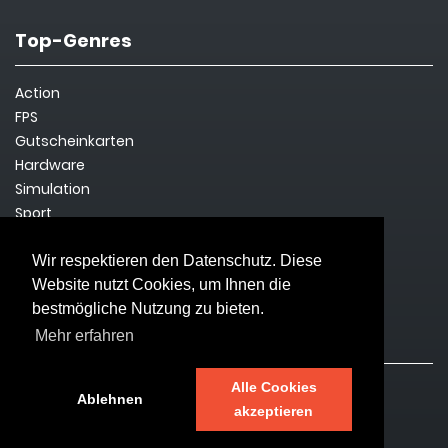
Top-Genres
Action
FPS
Gutscheinkarten
Hardware
Simulation
Sport
Steam Key
Survival
Wir respektieren den Datenschutz. Diese
Website nutzt Cookies, um Ihnen die
bestmögliche Nutzung zu bieten.
Rechtliches
Mehr erfahren
Alle Cookies
Impressum
Ablehnen
akzeptieren
Datenschutz