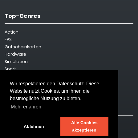
Top-Genres
Action
FPS
Gutscheinkarten
Hardware
Simulation
Sport
Steam Key
Survival
Wir respektieren den Datenschutz. Diese
Website nutzt Cookies, um Ihnen die
bestmögliche Nutzung zu bieten.
Rechtliches
Mehr erfahren
Alle Cookies
Impressum
Ablehnen
akzeptieren
Datenschutz