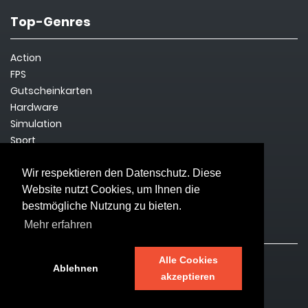
Top-Genres
Action
FPS
Gutscheinkarten
Hardware
Simulation
Sport
Steam Key
Survival
Wir respektieren den Datenschutz. Diese
Website nutzt Cookies, um Ihnen die
bestmögliche Nutzung zu bieten.
Rechtliches
Mehr erfahren
Alle Cookies
Impressum
Ablehnen
akzeptieren
Datenschutz