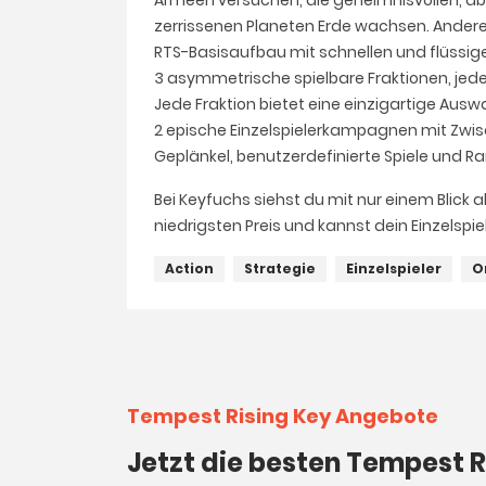
Armeen versuchen, die geheimnisvollen, abe
zerrissenen Planeten Erde wachsen. Andere 
RTS-Basisaufbau mit schnellen und flüssig
3 asymmetrische spielbare Fraktionen, jede
Jede Fraktion bietet eine einzigartige Auswa
2 epische Einzelspielerkampagnen mit Zw
Geplänkel, benutzerdefinierte Spiele und 
Bei Keyfuchs siehst du mit nur einem Blick a
niedrigsten Preis und kannst dein Einzelspi
Action
Strategie
Einzelspieler
O
Tempest Rising Key Angebote
Jetzt die besten Tempest R