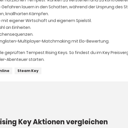
r nützlichen Tempest-Ranken zu verstehen und zu kontrollieren,
Gefahren lauern in den Schatten, während der Ursprung des Stu
en, knallharten Kämpfen.
 mit eigener Wirtschaft und eigenem Spielstil.
hl an Einheiten.
ischensequenzen.
Ranglisten-Multiplayer-Matchmaking mit Elo-Bewertung.
lle geprüften Tempest Rising Keys. So findest du im Key Preisvergl
eler-Abenteuer starten.
nline
Steam Key
ising Key Aktionen vergleichen