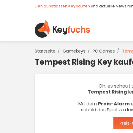
Den günstigsten Key kaufen
und aktuelle News ru
Startseite
Gamekeys
PC Games
Tempe
Tempest Rising Key kau
Oh, es schaut s
Tempest Rising
le
Mit dem
Preis-Alarm
e
sobald das Spiel zu de
Preis-