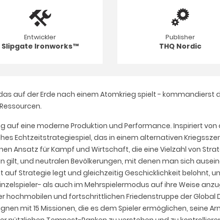
Entwickler
Publisher
Slipgate Ironworks™
THQ Nordic
 das auf der Erde nach einem Atomkrieg spielt - kommandierst d
Ressourcen.
sing auf eine moderne Produktion und Performance. Inspiriert vo
hes Echtzeitstrategiespiel, das in einem alternativen Kriegsszenar
nen Ansatz für Kampf und Wirtschaft, die eine Vielzahl von Strate
en gilt, und neutralen Bevölkerungen, mit denen man sich ause
uf Strategie legt und gleichzeitig Geschicklichkeit belohnt, 
 Einzelspieler- als auch im Mehrspielermodus auf ihre Weise anz
r hochmobilen und fortschrittlichen Friedenstruppe der Global 
nen mit 15 Missionen, die es dem Spieler ermöglichen, seine Ar