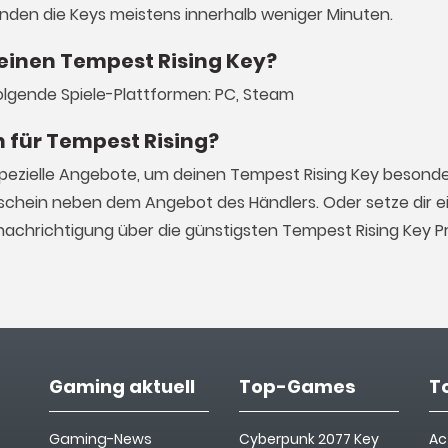
enden die Keys meistens innerhalb weniger Minuten.
 einen Tempest Rising Key?
folgende Spiele-Plattformen: PC, Steam
n für Tempest Rising?
spezielle Angebote, um deinen Tempest Rising Key besonde
schein neben dem Angebot des Händlers. Oder setze dir ei
achrichtigung über die günstigsten Tempest Rising Key P
Gaming aktuell
Top-Games
T
Gaming-News
Cyberpunk 2077 Key
Ac