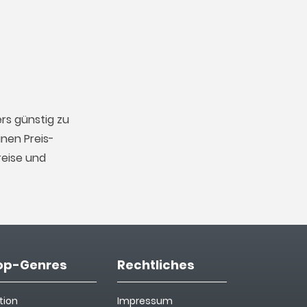
rs günstig zu
nen Preis-
reise und
op-Genres
Rechtliches
tion
Impressum