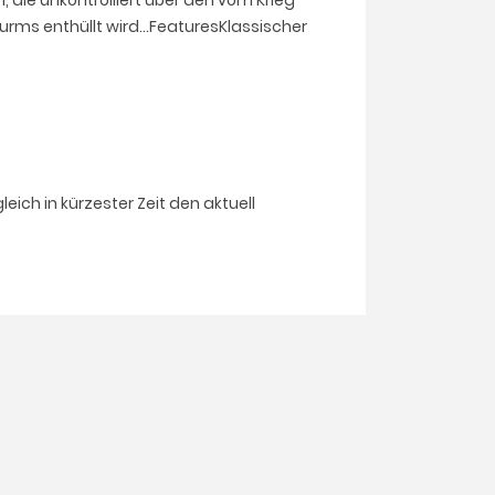
 die unkontrolliert über den vom Krieg
rms enthüllt wird...FeaturesKlassischer
eich in kürzester Zeit den aktuell