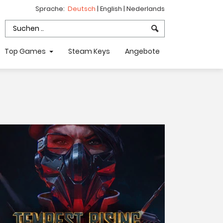
Sprache:
Deutsch
|
English
|
Nederlands
Top Games
Steam Keys
Angebote