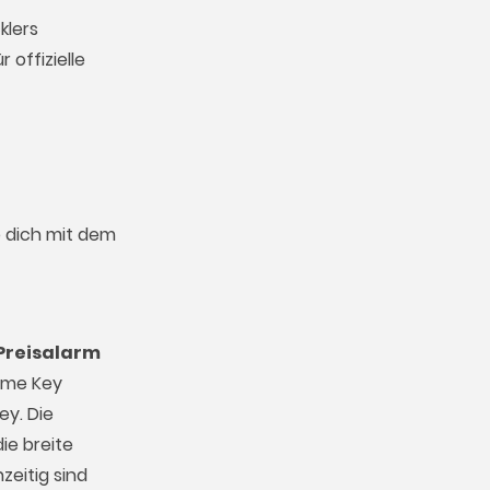
klers
 offizielle
e dich mit dem
Preisalarm
Game Key
ey. Die
ie breite
zeitig sind