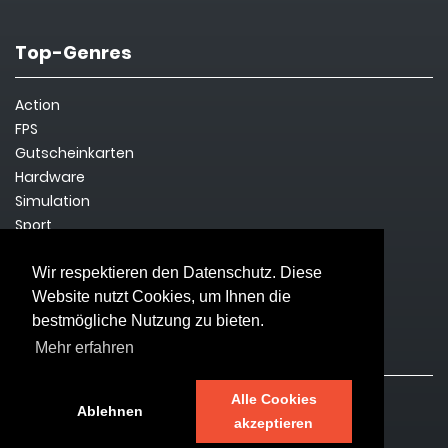
Top-Genres
Action
FPS
Gutscheinkarten
Hardware
Simulation
Sport
Steam Key
Survival
Wir respektieren den Datenschutz. Diese
Website nutzt Cookies, um Ihnen die
bestmögliche Nutzung zu bieten.
Rechtliches
Mehr erfahren
Alle Cookies
Impressum
Ablehnen
akzeptieren
Datenschutz