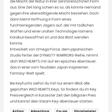
die Macht der Natur in ihrer zerstörerischsten Form
aus. Eine Zeit lang schien es so, als könnte niemand
gegen ihre überwältigende Macht bestehen. Doch
dann keimt Hoffnung in Form eines
furchterregenden Jägers auf, der mit tödlichen
Waffen und einer uralten Technologie namens
Karakuri bewaffnet ist und das Blatt wenden
könnte.
Entwickelt von Omega Force, dem japanischen
Studio hinter der DYNASTY WARRIORS-Reihe, nimmt
dich WILD HEARTS mit auf ein episches Abenteuer,
das in einer vom feudalen Japan inspirierten
Fantasy-Welt spielt.
Bei Keyfuchs siehst du mit nur einem Blick alle
geprüften WILD HEARTS Keys. So findest du im Key
Preisvergleich in kürzester Zeit den billigsten Preis
und kannst dein Steam Key-Abenteuer starten.
Action
Adventure
Co-op
Einzelspieler