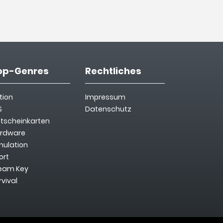
op-Genres
Rechtliches
tion
Impressum
S
Datenschutz
tscheinkarten
rdware
mulation
ort
eam Key
rvival