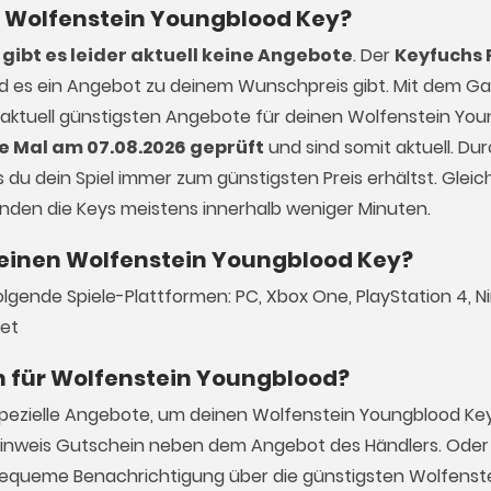
nen Wolfenstein Youngblood Key?
gibt es leider aktuell keine Angebote
. Der
Keyfuchs 
ald es ein Angebot zu deinem Wunschpreis gibt. Mit dem 
e aktuell günstigsten Angebote für deinen Wolfenstein You
te Mal am 07.08.2026 geprüft
und sind somit aktuell. Dur
du dein Spiel immer zum günstigsten Preis erhältst. Gleich
enden die Keys meistens innerhalb weniger Minuten.
s einen Wolfenstein Youngblood Key?
olgende Spiele-Plattformen: PC, Xbox One, PlayStation 4, 
net
n für Wolfenstein Youngblood?
spezielle Angebote, um deinen Wolfenstein Youngblood Ke
Hinweis Gutschein neben dem Angebot des Händlers. Oder 
 bequeme Benachrichtigung über die günstigsten Wolfenst