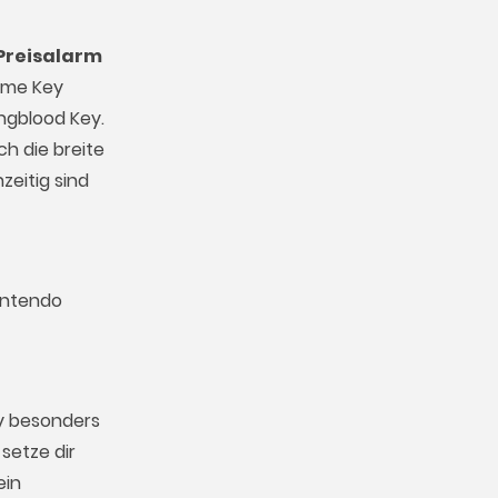
Preisalarm
Game Key
ngblood Key.
ch die breite
zeitig sind
Nintendo
y besonders
setze dir
ein