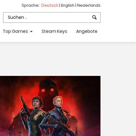
Sprache:
Deutsch
|
English
|
Nederlands
Top Games
Steam Keys
Angebote