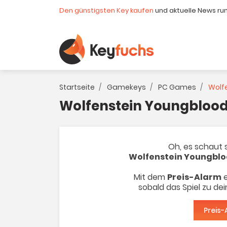
Den günstigsten Key kaufen
und aktuelle News ru
Startseite
Gamekeys
PC Games
Wolf
Wolfenstein Youngblood
Oh, es schaut s
Wolfenstein Youngbl
Mit dem
Preis-Alarm
e
sobald das Spiel zu de
Preis-