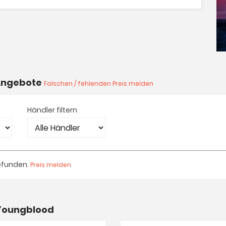
 Angebote
Falschen / fehlenden Preis melden
Händler filtern
efunden.
Preis melden
 Youngblood