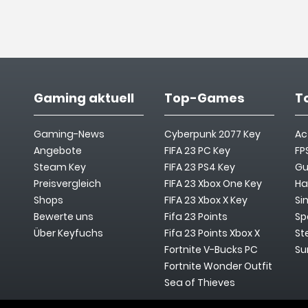
Gaming aktuell
Top-Games
T
Gaming-News
Cyberpunk 2077 Key
Ac
Angebote
FIFA 23 PC Key
FP
Steam Key
FIFA 23 PS4 Key
Gu
Preisvergleich
FIFA 23 Xbox One Key
Ha
Shops
FIFA 23 Xbox X Key
Si
Bewerte uns
Fifa 23 Points
Sp
Über Keyfuchs
Fifa 23 Points Xbox X
St
Fortnite V-Bucks PC
Su
Fortnite Wonder Outfit
Sea of Thieves