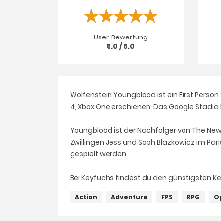
User-Bewertung
5.0 / 5.0
Wolfenstein Youngblood ist ein First Person
4, Xbox
One
erschienen. Das Google
Stadia
Youngblood ist der Nachfolger von
The
Ne
Zwillingen Jess und
Soph
Blazkowicz
im Pari
gespielt werden.
Bei Keyfuchs findest du den günstigsten Ke
Action
Adventure
FPS
RPG
O