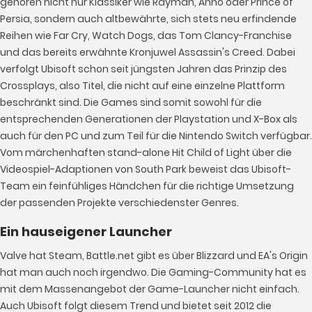
gehören nicht nur Klassiker wie Rayman, Anno oder Prince of
Persia, sondern auch altbewährte, sich stets neu erfindende
Reihen wie Far Cry, Watch Dogs, das Tom Clancy-Franchise
und das bereits erwähnte Kronjuwel Assassin's Creed. Dabei
verfolgt Ubisoft schon seit jüngsten Jahren das Prinzip des
Crossplays, also Titel, die nicht auf eine einzelne Plattform
beschränkt sind. Die Games sind somit sowohl für die
entsprechenden Generationen der Playstation und X-Box als
auch für den PC und zum Teil für die Nintendo Switch verfügbar.
Vom märchenhaften stand-alone Hit Child of Light über die
Videospiel-Adaptionen von South Park beweist das Ubisoft-
Team ein feinfühliges Händchen für die richtige Umsetzung
der passenden Projekte verschiedenster Genres.
Ein hauseigener Launcher
Valve hat Steam, Battle.net gibt es über Blizzard und EA's Origin
hat man auch noch irgendwo. Die Gaming-Community hat es
mit dem Massenangebot der Game-Launcher nicht einfach.
Auch Ubisoft folgt diesem Trend und bietet seit 2012 die