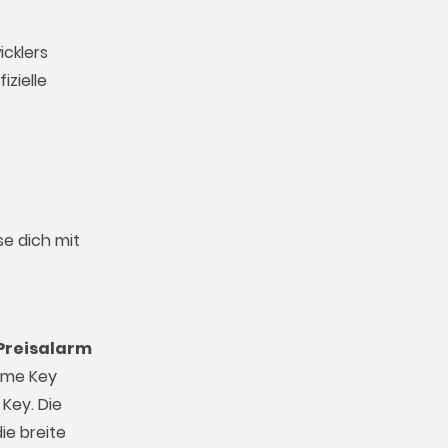
icklers
izielle
se dich mit
Preisalarm
Game Key
Key. Die
ie breite