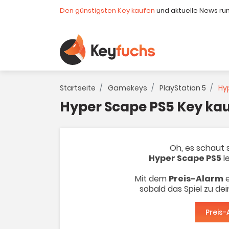
Den günstigsten Key kaufen
und aktuelle News ru
Startseite
Gamekeys
PlayStation 5
Hyp
Hyper Scape PS5 Key ka
Oh, es schaut s
Hyper Scape PS5
le
Mit dem
Preis-Alarm
e
sobald das Spiel zu de
Preis-