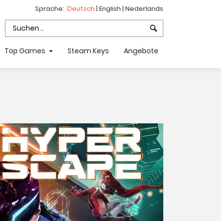
Sprache:
Deutsch
|
English
|
Nederlands
Top Games
Steam Keys
Angebote