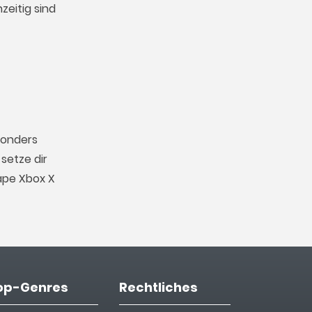
zeitig sind
sonders
setze dir
ape Xbox X
op-Genres
Rechtliches