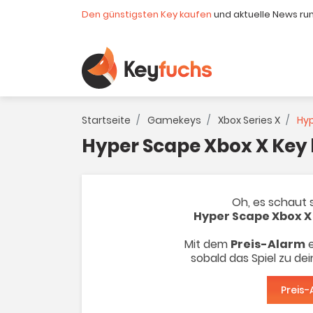
Den günstigsten Key kaufen
und aktuelle News ru
Startseite
Gamekeys
Xbox Series X
Hyp
Hyper Scape Xbox X Key
Oh, es schaut s
Hyper Scape Xbox X
Mit dem
Preis-Alarm
e
sobald das Spiel zu de
Preis-