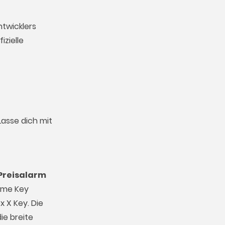
ntwicklers
izielle
Lasse dich mit
Preisalarm
Game Key
 X Key. Die
ie breite