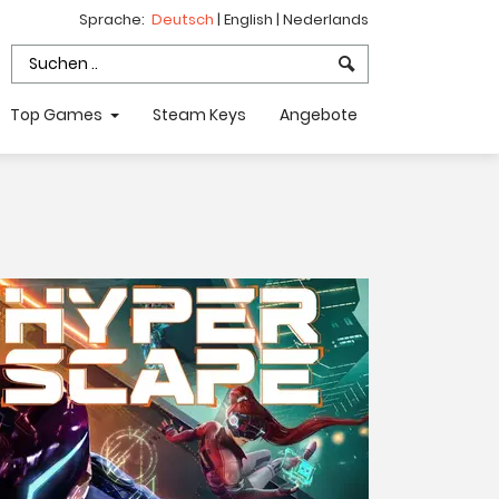
Sprache:
Deutsch
|
English
|
Nederlands
Top Games
Steam Keys
Angebote