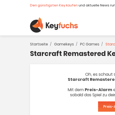
Den günstigsten Key kaufen
und aktuelle News ru
Startseite
Gamekeys
PC Games
Starc
Starcraft Remastered K
Oh, es schaut s
Starcraft Remaster
Mit dem
Preis-Alarm
e
sobald das Spiel zu de
Preis-