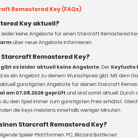
craft Remastered Key (FAQs)
tered Key aktuell?
h leider keine Angebote für einen Starcraft Remastered Key
larm
über neue Angebote informieren.
en Starcraft Remastered Key?
gibt es leider aktuell keine Angebote
. Der
Keyfuchs 
ald es ein Angebot zu deinem Wunschpreis gibt. Mit dem 
 aktuell günstigsten Angebote für deinen Starcraft Remas
al am 07.08.2026 geprüft
und sind somit aktuell. Durch d
du dein Spiel immer zum günstigsten Preis erhältst. Gleich
enden die Keys meistens innerhalb weniger Minuten.
 einen Starcraft Remastered Key?
lgende Spiele-Plattformen: PC, Blizzard Battle.net