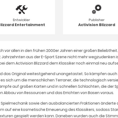
Entwickler
Publisher
Blizzard Entertainment
Activision Blizzard
ch vor allen in den frühen 2000er Jahren einer großen Beliebthe
it Jahrzehnten aus der E-Sport Szene nicht mehr wegzudenken ist
bei dem Activision Blizzard dem Klassiker noch einmal neu aufse
izzard das Original weitestgehend unangetastet. So kämpfen auc
t es sich um die menschlichen Terraner, die technologisch versi
pfe auf großen Karten und in schnellen Schlachten, die der Spie
en Abbau von Ressourcen und das Errichten von Basen voraus.
r Spielmechanik sowie den ausbalancierten Fraktionen änderte d
allem auf eine kosmetische Erneuerung des Klassikers, sodass St
exturen gespielt werden kann. Daneben wurden auch die Stimm