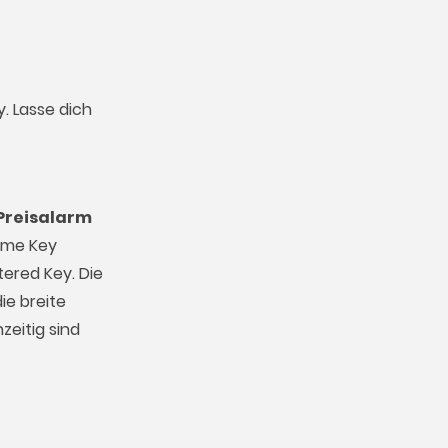
. Lasse dich
Preisalarm
Game Key
tered Key. Die
ie breite
zeitig sind