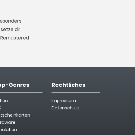
besonders
setze dir
t Remastered
op-Genres
Rechtliches
tion
Impressum
S
Datenschutz
tscheinkarten
rdware
mulation