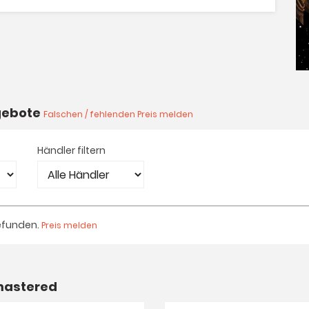
ngebote
Falschen / fehlenden Preis melden
Händler filtern
efunden.
Preis melden
mastered