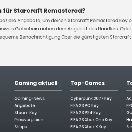
n für Starcraft Remastered?
spezielle Angebote, um deinen Starcraft Remastered Key 
Hinweis Gutschein neben dem Angebot des Händlers. Oder 
e bequeme Benachrichtigung über die günstigsten Starcraf
Gaming aktuell
Top-Games
T
Gaming-News
Cyberpunk 2077 Key
Ac
Angebote
FIFA 23 PC Key
FP
Steam Key
FIFA 23 PS4 Key
Gu
Preisvergleich
FIFA 23 Xbox One Key
Ha
Shops
FIFA 23 Xbox X Key
Si