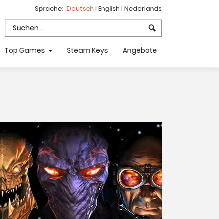
Sprache:
Deutsch
|
English
|
Nederlands
Top Games
Steam Keys
Angebote